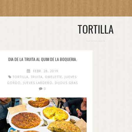
TORTILLA
DIA DE LA TRUITA AL QUIM DE LA BOQUERIA.
FEBR. 28, 2019
TORTILLA
,
TRUITA
,
OMELETTE
,
JUEVES
GORDO
,
JUEVES LARDERO
,
DIJOUS GRAS
0