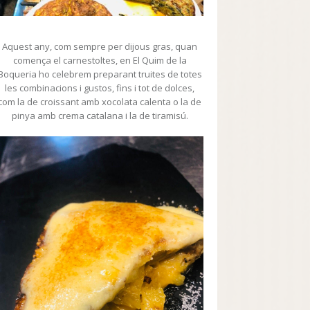
Aquest any, com sempre per dijous gras, quan
comença el carnestoltes, en El Quim de la
Boqueria ho celebrem preparant truites de totes
les combinacions i gustos, fins i tot de dolces,
com la de croissant amb xocolata calenta o la de
pinya amb crema catalana i la de tiramisú.