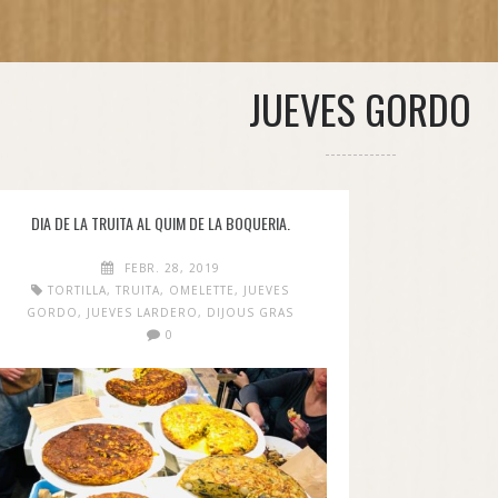
JUEVES GORDO
DIA DE LA TRUITA AL QUIM DE LA BOQUERIA.
FEBR. 28, 2019
TORTILLA
,
TRUITA
,
OMELETTE
,
JUEVES
GORDO
,
JUEVES LARDERO
,
DIJOUS GRAS
0