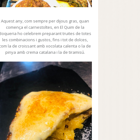
Aquest any, com sempre per dijous gras, quan
comença el carnestoltes, en El Quim de la
Boqueria ho celebrem preparant truites de totes
les combinacions i gustos, fins i tot de dolces,
com la de croissant amb xocolata calenta o la de
pinya amb crema catalana i la de tiramisú.