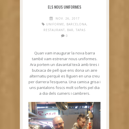
ELS NOUS UNIFORMES
NOV. 26, 2017
UNIFORME
,
BARCELONA
,
RESTAURANT
,
BAR
,
TAPAS
0
Quan vam inaugurar la nova barra
també vam estrenar nous uniformes.
Ara portem un davantal texà amb tires i
butxaca de pell que ens dona un aire
alternatiu perquè es lliguen en una creu
per darrera l’esquena. Una camisa grisa i
uns pantalons foscs molt soferts pel dia
a dia dels cuiners i cambrers.