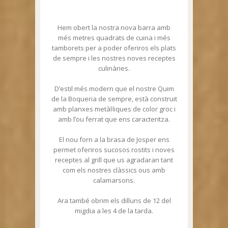
Hem obert la nostra nova barra amb
més metres quadrats de cuina i més
tamborets per a poder oferiros els plats
de sempre i les nostres noves receptes
culinàries.
D’estil més modern que el nostre Quim
de la Boqueria de sempre, està construit
amb planxes metàl·liques de color groc i
amb l’ou ferrat que ens caracteritza.
El nou forn a la brasa de Josper ens
permet oferiros sucosos rostits i noves
receptes al grill que us agradaran tant
com els nostres clàssics ous amb
calamarsons.
Ara també obrim els dilluns de 12 del
migdia a les 4 de la tarda.