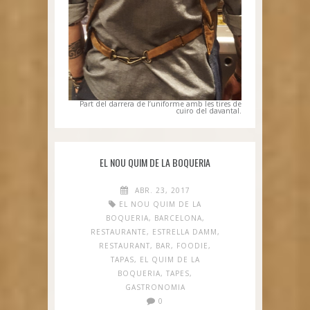
Part del darrera de l’uniforme amb les tires de
cuiro del davantal.
EL NOU QUIM DE LA BOQUERIA
ABR. 23, 2017
EL NOU QUIM DE LA
BOQUERIA
,
BARCELONA
,
RESTAURANTE
,
ESTRELLA DAMM
,
RESTAURANT
,
BAR
,
FOODIE
,
TAPAS
,
EL QUIM DE LA
BOQUERIA
,
TAPES
,
GASTRONOMIA
0