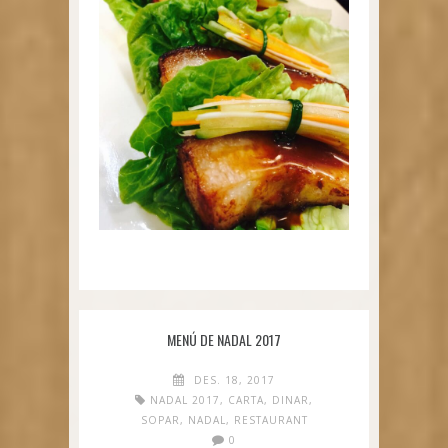
MENÚ DE NADAL 2017
DES. 18, 2017
NADAL 2017
,
CARTA
,
DINAR
,
SOPAR
,
NADAL
,
RESTAURANT
0