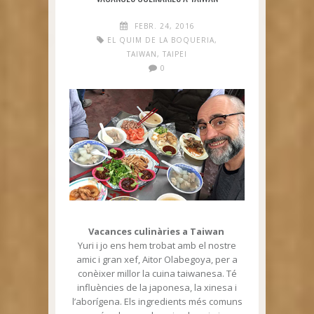
FEBR. 24, 2016
EL QUIM DE LA BOQUERIA
,
TAIWAN
,
TAIPEI
0
Vacances culinàries a Taiwan
Yuri i jo ens hem trobat amb el nostre
amic i gran xef, Aitor Olabegoya, per a
conèixer millor la cuina taiwanesa. Té
influències de la japonesa, la xinesa i
l’aborígena. Els ingredients més comuns