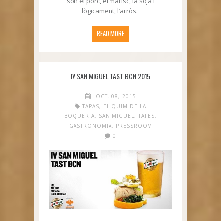
són el porc, el marisc, la soja i
lògicament, l’arròs.
READ MORE
IV SAN MIGUEL TAST BCN 2015
OCT. 08, 2015
TAPAS
,
EL QUIM DE LA
BOQUERIA
,
SAN MIGUEL
,
TAPES
,
GASTRONOMIA
,
PRESSROOM
0