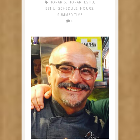
HORARIS
,
HORARI ESTIU
,
ESTIU
,
SCHEDULE
,
HOURS
,
SUMMER TIME
0