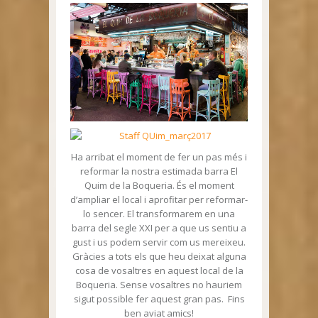
Ha arribat el moment de fer un pas més i
reformar la nostra estimada barra El
Quim de la Boqueria. És el moment
d’ampliar el local i aprofitar per reformar-
lo sencer. El transformarem en una
barra del segle XXI per a que us sentiu a
gust i us podem servir com us mereixeu.
Gràcies a tots els que heu deixat alguna
cosa de vosaltres en aquest local de la
Boqueria. Sense vosaltres no hauriem
sigut possible fer aquest gran pas. Fins
ben aviat amics!