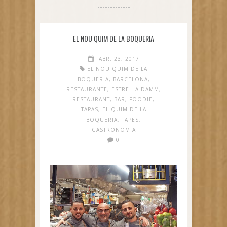
EL NOU QUIM DE LA BOQUERIA
ABR. 23, 2017
EL NOU QUIM DE LA
BOQUERIA
,
BARCELONA
,
RESTAURANTE
,
ESTRELLA DAMM
,
RESTAURANT
,
BAR
,
FOODIE
,
TAPAS
,
EL QUIM DE LA
BOQUERIA
,
TAPES
,
GASTRONOMIA
0