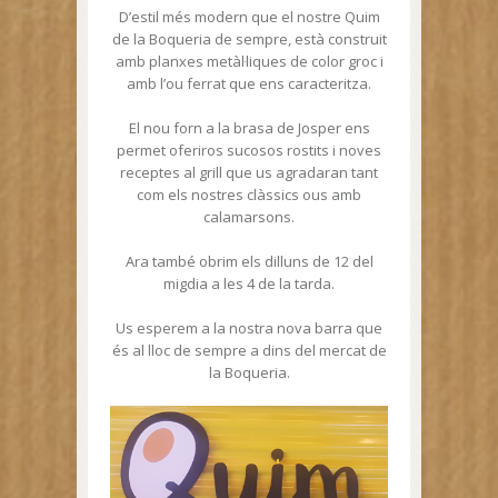
D’estil més modern que el nostre Quim
de la Boqueria de sempre, està construit
amb planxes metàl·liques de color groc i
amb l’ou ferrat que ens caracteritza.
El nou forn a la brasa de Josper ens
permet oferiros sucosos rostits i noves
receptes al grill que us agradaran tant
com els nostres clàssics ous amb
calamarsons.
Ara també obrim els dilluns de 12 del
migdia a les 4 de la tarda.
Us esperem a la nostra nova barra que
és al lloc de sempre a dins del mercat de
la Boqueria.