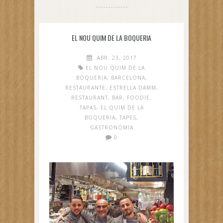
EL NOU QUIM DE LA BOQUERIA
ABR. 23, 2017
EL NOU QUIM DE LA
BOQUERIA
,
BARCELONA
,
RESTAURANTE
,
ESTRELLA DAMM
,
RESTAURANT
,
BAR
,
FOODIE
,
TAPAS
,
EL QUIM DE LA
BOQUERIA
,
TAPES
,
GASTRONOMIA
0