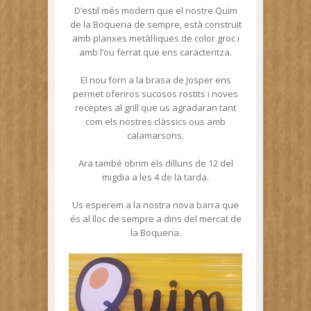
D’estil més modern que el nostre Quim
de la Boqueria de sempre, està construit
amb planxes metàl·liques de color groc i
amb l’ou ferrat que ens caracteritza.
El nou forn a la brasa de Josper ens
permet oferiros sucosos rostits i noves
receptes al grill que us agradaran tant
com els nostres clàssics ous amb
calamarsons.
Ara també obrim els dilluns de 12 del
migdia a les 4 de la tarda.
Us esperem a la nostra nova barra que
és al lloc de sempre a dins del mercat de
la Boqueria.