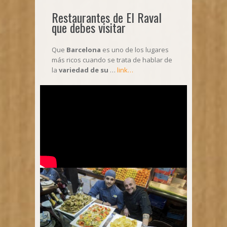
Restaurantes de El Raval
que debes visitar
Que
Barcelona
es uno de los lugares
más ricos cuando se trata de hablar de
la
variedad de su
…
link…