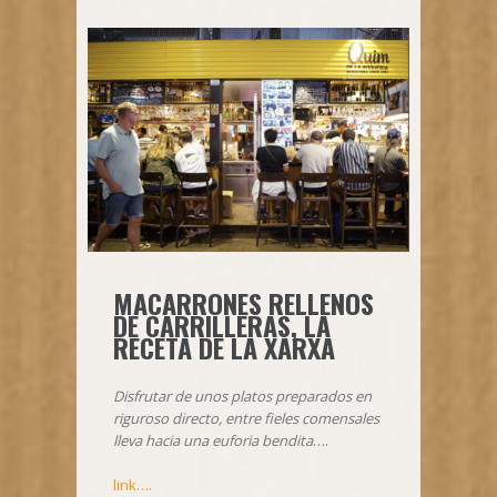
MACARRONES RELLENOS
DE CARRILLERAS, LA
RECETA DE LA XARXA
Disfrutar de unos platos preparados en
riguroso directo, entre fieles comensales
lleva hacia una euforia bendita
….
link….