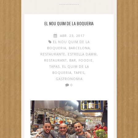
EL NOU QUIM DE LA BOQUERIA
ABR. 23, 2017
EL NOU QUIM DE LA
BOQUERIA
,
BARCELONA
,
RESTAURANTE
,
ESTRELLA DAMM
,
RESTAURANT
,
BAR
,
FOODIE
,
TAPAS
,
EL QUIM DE LA
BOQUERIA
,
TAPES
,
GASTRONOMIA
0