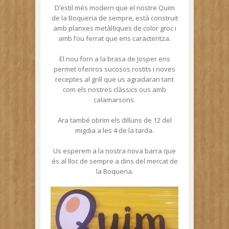
D’estil més modern que el nostre Quim
de la Boqueria de sempre, està construit
amb planxes metàl·liques de color groc i
amb l’ou ferrat que ens caracteritza.
El nou forn a la brasa de Josper ens
permet oferiros sucosos rostits i noves
receptes al grill que us agradaran tant
com els nostres clàssics ous amb
calamarsons.
Ara també obrim els dilluns de 12 del
migdia a les 4 de la tarda.
Us esperem a la nostra nova barra que
és al lloc de sempre a dins del mercat de
la Boqueria.