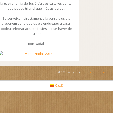
la gastronomia de fusió d’altres cultures per tal
que podeu triar el que més us agradi.
Se serveixen directament a la barra o us els
preparem per a que us els endugueu a casa i
podeu celebrar aquete festes sense haver de
cuinar.
Bon Nadal!
© 2026 Website made by
Héctor Herrera
Català