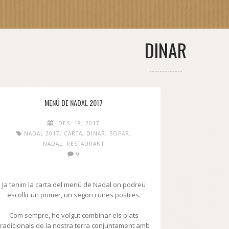
DINAR
MENÚ DE NADAL 2017
DES. 18, 2017
NADAL 2017
,
CARTA
,
DINAR
,
SOPAR
,
NADAL
,
RESTAURANT
0
Ja tenim la carta del menú de Nadal on podreu
escollir un primer, un segon i unes postres.
Com sempre, he volgut combinar els plats
tradicionals de la nostra terra conjuntament amb