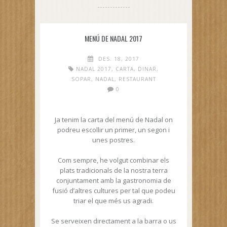
MENÚ DE NADAL 2017
DES. 18, 2017
NADAL 2017
,
CARTA
,
DINAR
,
SOPAR
,
NADAL
,
RESTAURANT
0
Ja tenim la carta del menú de Nadal on
podreu escollir un primer, un segon i
unes postres.
Com sempre, he volgut combinar els
plats tradicionals de la nostra terra
conjuntament amb la gastronomia de
fusió d’altres cultures per tal que podeu
triar el que més us agradi.
Se serveixen directament a la barra o us