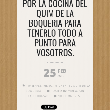
POR LA COCINA DEL
QUIM DE LA
BOQUERIA PARA
TENERLO TODO A
PUNTO PARA
VOSOTROS.
25
FEB
2019
TIMELAPSE
,
VIDEO
,
KITCHEN
,
EL QUIM DE LA
BOQUERIA
POSTED IN:
VIDEO
,
SIN
CATEGORIZAR
NO COMMENTS